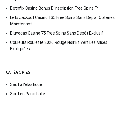
którzy szukają bezpiecznej, ekscytującej i pełnej emocji
Betnflix Casino Bonus D’Inscription Free Spins Fr
rozrywki online.
Lets Jackpot Casino 135 Free Spins Sans Dépôt Obtenez
Maintenant
Bluvegas Casino 75 Free Spins Sans Dépôt Exclusif
Couleurs Roulette 2026 Rouge Noir Et Vert Les Mises
Expliquées
CATÉGORIES
Saut à l'élastique
Saut en Parachute