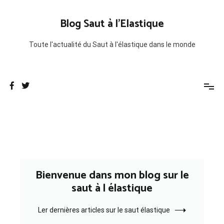
Aller
au
Blog Saut à l'Elastique
contenu
Toute l'actualité du Saut à l'élastique dans le monde
Bienvenue dans mon blog sur le
saut à l élastique
Ler dernières articles sur le saut élastique