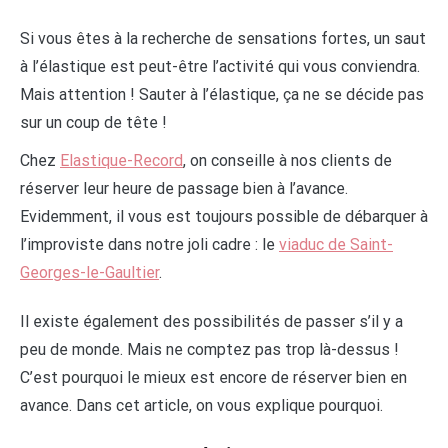
Si vous êtes à la recherche de sensations fortes, un saut
à l’élastique est peut-être l’activité qui vous conviendra.
Mais attention ! Sauter à l’élastique, ça ne se décide pas
sur un coup de tête !
Chez
Elastique-Record
, on conseille à nos clients de
réserver leur heure de passage bien à l’avance.
Evidemment, il vous est toujours possible de débarquer à
l’improviste dans notre joli cadre : le
viaduc de Saint-
Georges-le-Gaultier
.
Kasyna online to coraz bardziej popularna forma rozrywki,
Il existe également des possibilités de passer s’il y a
która przyciąga graczy na całym świecie. Wygoda, jaką
peu de monde. Mais ne comptez pas trop là-dessus !
oferują, sprawia, że gracze mogą cieszyć się swoimi
C’est pourquoi le mieux est encore de réserver bien en
ulubionymi grami bez wychodzenia z domu. Platformy te
avance. Dans cet article, on vous explique pourquoi.
oferują szeroki wybór gier, takich jak sloty, gry stołowe