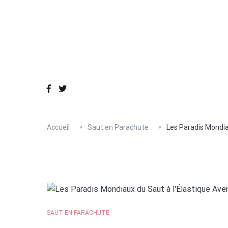
Aller
au
contenu
Accueil
Saut en Parachute
Les Paradis Mondiau
SAUT EN PARACHUTE