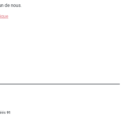
un de nous.
tique
réés
91